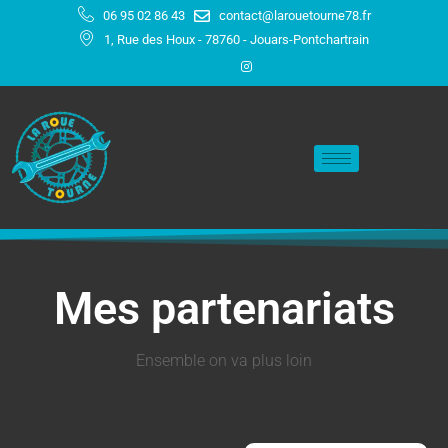
Aller
06 95 02 86 43
contact@larouetourne78.fr
au
1, Rue des Houx - 78760 - Jouars-Pontchartrain
contenu
Mes partenariats
Ensemble on va plus loin